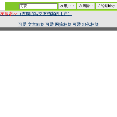
友搜索>>
（查询填写交友档案的用户）
可爱 文章标签
可爱 网摘标签
可爱 部落标签